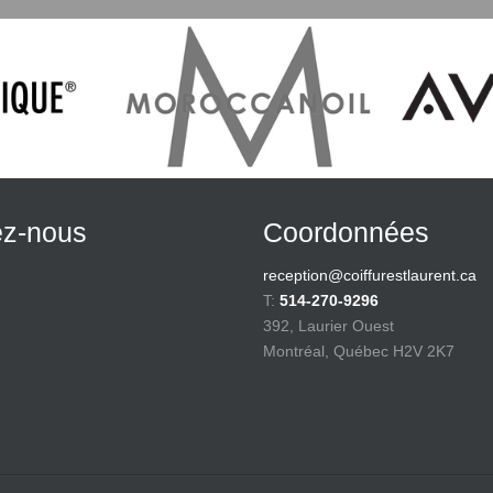
ez-nous
Coordonnées
reception@coiffurestlaurent.ca
T:
514-270-9296
392, Laurier Ouest
Montréal, Québec H2V 2K7