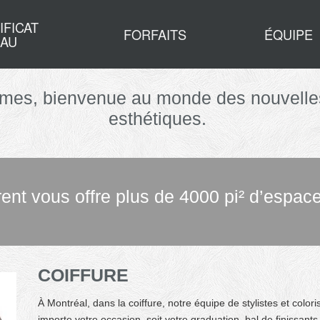
IFICAT
FORFAITS
ÉQUIPE
AU
mes, bienvenue au monde des nouvelles
esthétiques.
ent vous offre plus de 4000 pi² d’espac
COIFFURE
À Montréal, dans la coiffure, notre équipe de stylistes et colori
importe votre occasion, soit votre graduation, bal de finissant